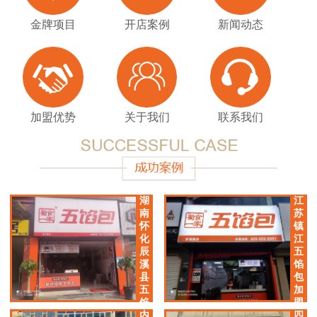
金牌项目
开店案例
新闻动态
加盟优势
关于我们
联系我们
湖
江
南
苏
怀
镇
化
江
辰
五
溪
馅
县
包
五
加
馅
盟
包
店
内
四