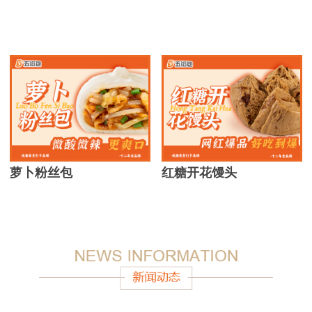
萝卜粉丝包
红糖开花馒头