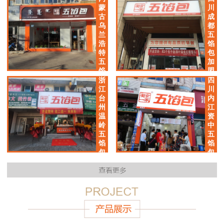
加
蒙
川
盟
古
成
店
乌
都
兰
五
浩
馅
特
包
五
加
馅
盟
包
店
浙
四
加
江
川
盟
台
内
店
州
江
温
资
岭
中
五
五
馅
馅
包
包
加
加
盟
盟
店
店