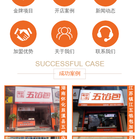
金牌项目
开店案例
新闻动态
加盟优势
关于我们
联系我们
湖
江
南
苏
怀
镇
化
江
辰
五
溪
馅
县
包
五
加
馅
盟
包
店
内
四