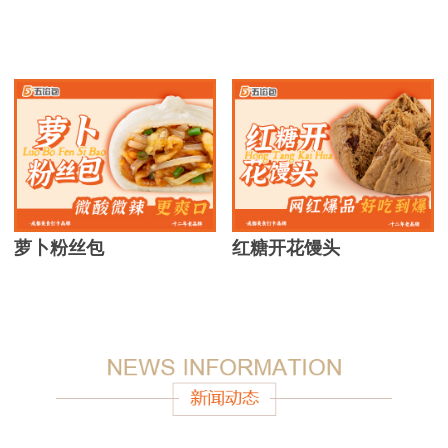
萝卜粉丝包
红糖开花馒头