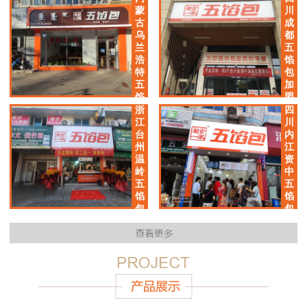
加
蒙
川
盟
古
成
店
乌
都
兰
五
浩
馅
特
包
五
加
馅
盟
包
店
浙
四
加
江
川
盟
台
内
店
州
江
温
资
岭
中
五
五
馅
馅
包
包
加
加
盟
盟
店
店