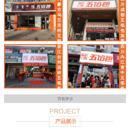
加
蒙
川
盟
古
成
店
乌
都
兰
五
浩
馅
特
包
五
加
馅
盟
包
店
浙
四
加
江
川
盟
台
内
店
州
江
温
资
岭
中
五
五
馅
馅
包
包
加
加
盟
盟
店
店