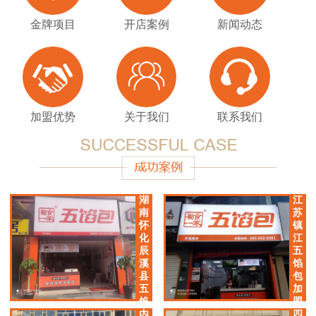
金牌项目
开店案例
新闻动态
加盟优势
关于我们
联系我们
湖
江
南
苏
怀
镇
化
江
辰
五
溪
馅
县
包
五
加
馅
盟
包
店
内
四