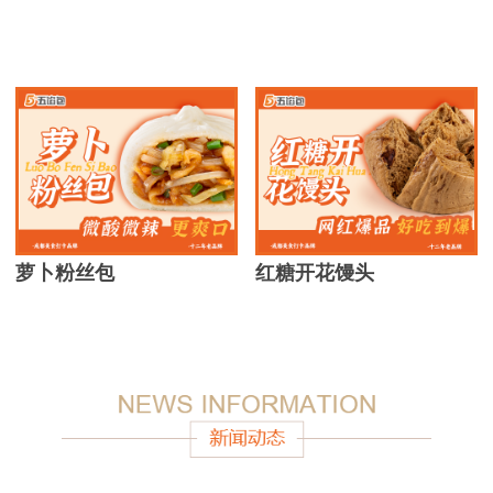
萝卜粉丝包
红糖开花馒头