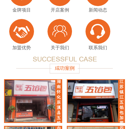
金牌项目
开店案例
新闻动态
加盟优势
关于我们
联系我们
湖
江
南
苏
怀
镇
化
江
辰
五
溪
馅
县
包
五
加
馅
盟
包
店
内
四