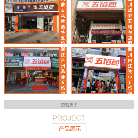
加
蒙
川
盟
古
成
店
乌
都
兰
五
浩
馅
特
包
五
加
馅
盟
包
店
浙
四
加
江
川
盟
台
内
店
州
江
温
资
岭
中
五
五
馅
馅
包
包
加
加
盟
盟
店
店