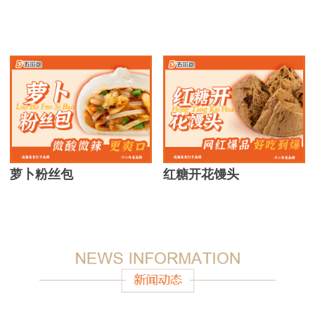
萝卜粉丝包
红糖开花馒头